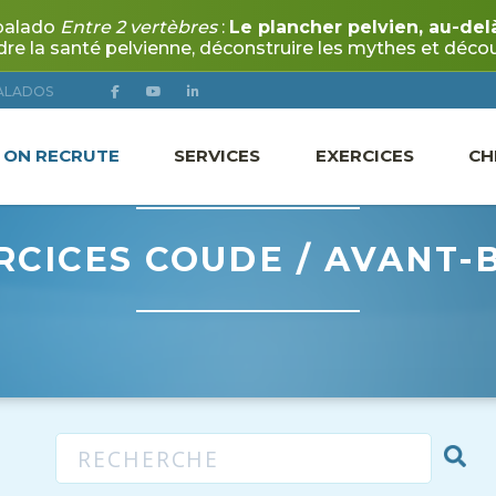
ALADOS
ON RECRUTE
SERVICES
EXERCICES
CH
RCICES COUDE / AVANT-