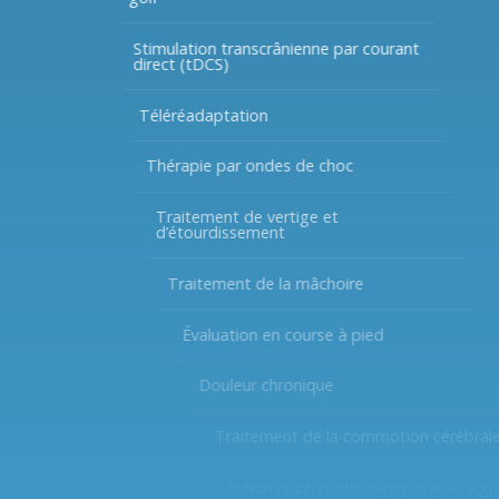
Stimulation transcrânienne par courant
direct (tDCS)
Téléréadaptation
Thérapie par ondes de choc
Traitement de vertige et
d’étourdissement
Traitement de la mâchoire
Évaluation en course à pied
Douleur chronique
Traitement de la commotion cérébrale
Puncture physiothérapique avec aiguille