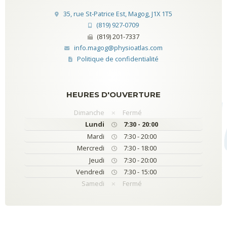
35, rue St-Patrice Est, Magog, J1X 1T5
(819) 927-0709
(819) 201-7337
info.magog@physioatlas.com
Politique de confidentialité
HEURES D'OUVERTURE
Dimanche
Fermé
Lundi
7:30 - 20:00
Mardi
7:30 - 20:00
Mercredi
7:30 - 18:00
Jeudi
7:30 - 20:00
Vendredi
7:30 - 15:00
Samedi
Fermé