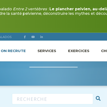
 balado
Entre 2 vertèbres
:
Le plancher pelvien, au-del
ALADOS
 la santé pelvienne, déconstruire les mythes et découvr
ON RECRUTE
SERVICES
EXERCICES
CH
RCICES DOULEUR CHRON