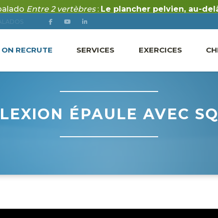
ALADOS
ON RECRUTE
SERVICES
EXERCICES
CH
 FLEXION ÉPAULE AVEC S